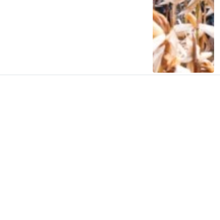
Siap Galau Bareng Lyodra hingga Afgan
di Pesona Nusantara NTV
2 tahun lalu
0
0