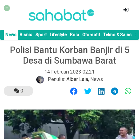
News
Bisnis
Sport
Lifestyle
Bola
Otomotif
Tekno & Sains
S
Polisi Bantu Korban Banjir di 5
Desa di Sumbawa Barat
14 Februari 2023 02:21
Penulis:
Alber Laia
,
News
0