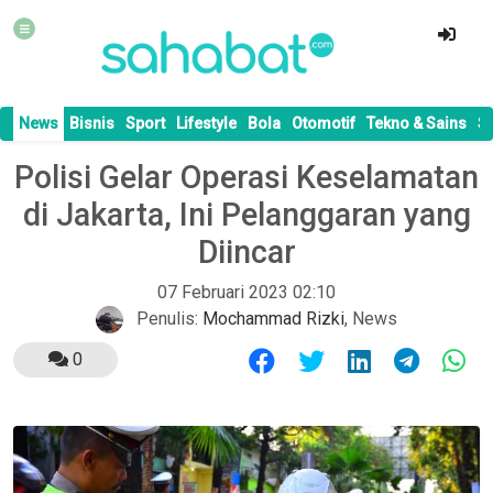
News
Bisnis
Sport
Lifestyle
Bola
Otomotif
Tekno & Sains
S
Polisi Gelar Operasi Keselamatan
di Jakarta, Ini Pelanggaran yang
Diincar
07 Februari 2023 02:10
Penulis:
Mochammad Rizki
,
News
0