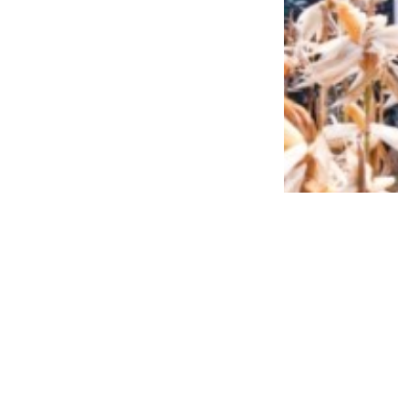
Siap Galau Bareng Lyodra hingga Afgan
di Pesona Nusantara NTV
2 tahun lalu
0
0