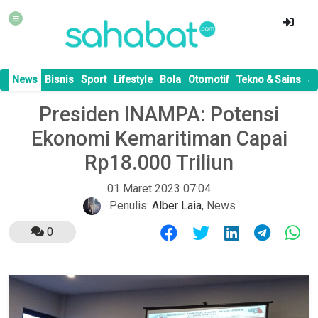
News
Bisnis
Sport
Lifestyle
Bola
Otomotif
Tekno & Sains
S
Presiden INAMPA: Potensi
Ekonomi Kemaritiman Capai
Rp18.000 Triliun
01 Maret 2023 07:04
Penulis:
Alber Laia
,
News
0