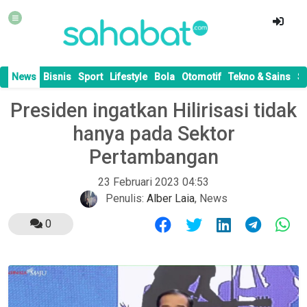
News
Bisnis
Sport
Lifestyle
Bola
Otomotif
Tekno & Sains
S
Presiden ingatkan Hilirisasi tidak
hanya pada Sektor
Pertambangan
23 Februari 2023 04:53
Penulis:
Alber Laia
,
News
0