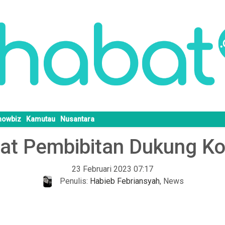
howbiz
Kamutau
Nusantara
at Pembibitan Dukung Ko
23 Februari 2023 07:17
Penulis:
Habieb Febriansyah
,
News