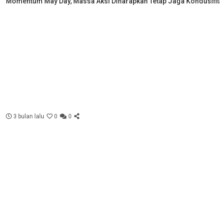
Momentum May Day, Massa Aksi Diharapkan Tetap Jaga Kondusifit
3 bulan lalu
0
0