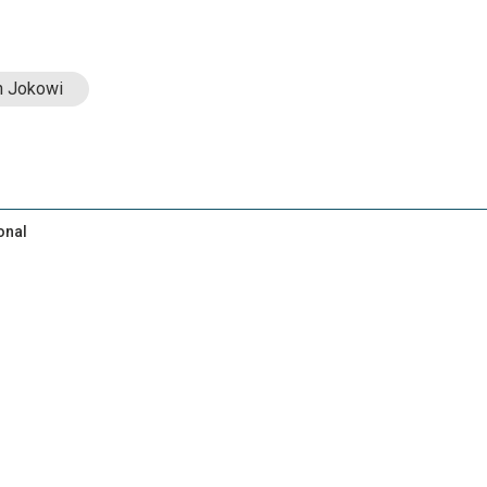
n Jokowi
onal