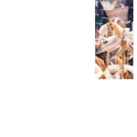
Siap Galau Bareng Lyodra hingga Afgan
di Pesona Nusantara NTV
2 tahun lalu
0
0