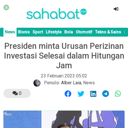
News
Bisnis
Sport
Lifestyle
Bola
Otomotif
Tekno & Sains
S
Presiden minta Urusan Perizinan
Investasi Selesai dalam Hitungan
Jam
23 Februari 2023 05:02
Penulis:
Alber Laia
,
News
0