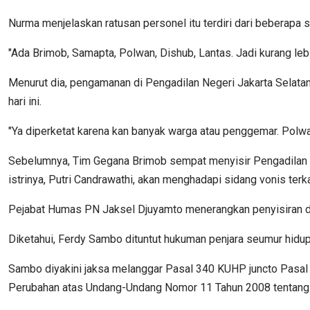
Nurma menjelaskan ratusan personel itu terdiri dari beberapa s
"Ada Brimob, Samapta, Polwan, Dishub, Lantas. Jadi kurang lebi
Menurut dia, pengamanan di Pengadilan Negeri Jakarta Selatan 
hari ini.
"Ya diperketat karena kan banyak warga atau penggemar. Polwann
Sebelumnya, Tim Gegana Brimob sempat menyisir Pengadilan N
istrinya, Putri Candrawathi, akan menghadapi sidang vonis te
Pejabat Humas PN Jaksel Djuyamto menerangkan penyisiran di
Diketahui, Ferdy Sambo dituntut hukuman penjara seumur hid
Sambo diyakini jaksa melanggar Pasal 340 KUHP juncto Pasal
Perubahan atas Undang-Undang Nomor 11 Tahun 2008 tentang I