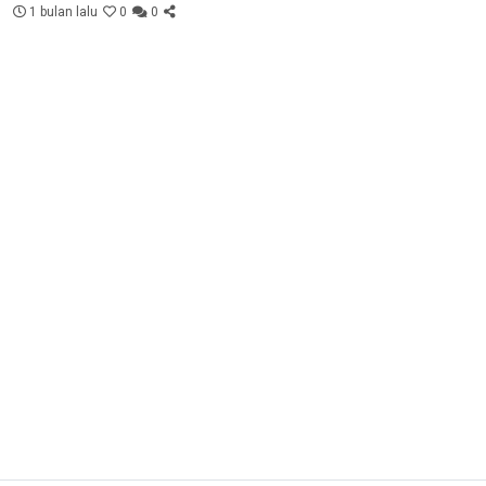
1 bulan lalu
0
0