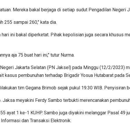
atuan. Mereka bakal berjaga di setiap sudut Pengadilan Negeri J
h 255 sampai 260," kata dia.
hari ini bakal diperketat. Pihak kepolisian juga secara khusus m
ya aja 75 buat hari ini," tutur Nurma.
egeri Jakarta Selatan (PN Jaksel) pada Minggu (12/2/2023) ma
rkait kasus pembunuhan terhadap Brigadir Yosua Hutabarat pada S
lakukan tim Gegana Brimob sejak pukul 19.30 WIB. Penyisiran b
up. Jaksa meyakini Ferdy Sambo terbukti merencanakan pembunuh
 55 ayat 1 ke-1 KUHP. Sambo juga diyakini melanggar Pasal 49 
nformasi dan Transaksi Elektronik.