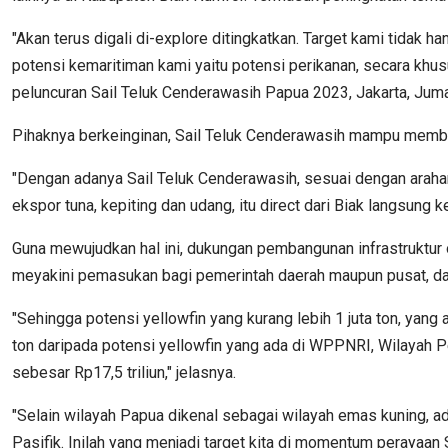
"Akan terus digali di-explore ditingkatkan. Target kami tidak
potensi kemaritiman kami yaitu potensi perikanan, secara khus
peluncuran Sail Teluk Cenderawasih Papua 2023, Jakarta, Juma
Pihaknya berkeinginan, Sail Teluk Cenderawasih mampu membuat
"Dengan adanya Sail Teluk Cenderawasih, sesuai dengan araha
ekspor tuna, kepiting dan udang, itu direct dari Biak langsung
Guna mewujudkan hal ini, dukungan pembangunan infrastruktur o
meyakini pemasukan bagi pemerintah daerah maupun pusat, dapat
"Sehingga potensi yellowfin yang kurang lebih 1 juta ton, ya
ton daripada potensi yellowfin yang ada di WPPNRI, Wilayah P
sebesar Rp17,5 triliun," jelasnya.
"Selain wilayah Papua dikenal sebagai wilayah emas kuning, a
Pasifik. Inilah yang menjadi target kita di momentum perayaan