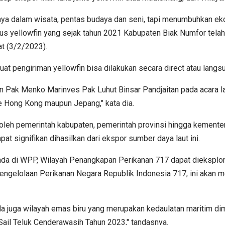
 hanya dalam wisata, pentas budaya dan seni, tapi menumbuhkan 
us yellowfin yang sejak tahun 2021 Kabupaten Biak Numfor telah m
t (3/2/2023).
 pengiriman yellowfin bisa dilakukan secara direct atau langs
n Pak Menko Marinves Pak Luhut Binsar Pandjaitan pada acara la
 ke Hong Kong maupun Jepang," kata dia.
leh pemerintah kabupaten, pemerintah provinsi hingga kementeria
 signifikan dihasilkan dari ekspor sumber daya laut ini.
ng ada di WPP, Wilayah Penangkapan Perikanan 717 dapat dieksp
engelolaan Perikanan Negara Republik Indonesia 717, ini akan 
da juga wilayah emas biru yang merupakan kedaulatan maritim d
 Sail Teluk Cenderawasih Tahun 2023," tandasnya.