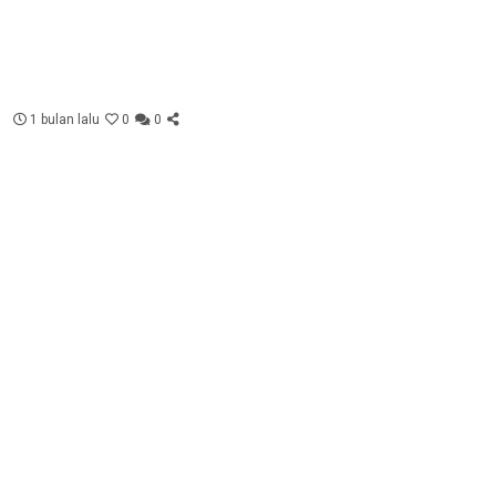
1 bulan lalu
0
0