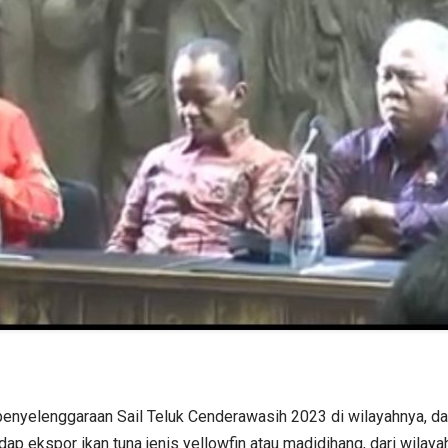
 penyelenggaraan Sail Teluk Cenderawasih 2023 di wilayahnya, d
p ekspor ikan tuna jenis yellowfin atau madidihang, dari wilayah