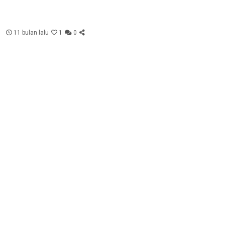
11 bulan lalu
1
0