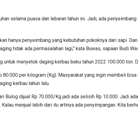
an selama puasa dan lebaran tahun ini. Jadi, ada penyeimbang 
ni kan hanya penyeimbang yang kebutuhan pokoknya dari sapi. Da
k daging tidak ada permasalahan lagi," kata Buwas, sapaan Budi W
log untuk menyetok daging kerbau beku tahun
2022 100.000
ton. D
Rp
80.000
per kilogram (Kg). Masyarakat yang ingin membeli bisa
ging kerbau tahun lalu.
ari Bulog dijual Rp
70.000
/Kg jadi ada selisih Rp
10.000
. Jadi ada
u. Kalau menjual lebih dari itu artinya ada penyimpangan. Kita be