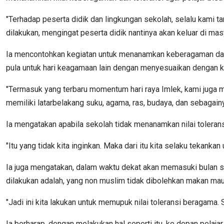
"Terhadap peserta didik dan lingkungan sekolah, selalu kami 
dilakukan, mengingat peserta didik nantinya akan keluar di ma
Ia mencontohkan kegiatan untuk menanamkan keberagaman dan to
pula untuk hari keagamaan lain dengan menyesuaikan dengan 
"Termasuk yang terbaru momentum hari raya Imlek, kami juga 
memiliki latarbelakang suku, agama, ras, budaya, dan sebagain
Ia mengatakan apabila sekolah tidak menanamkan nilai toleran
"Itu yang tidak kita inginkan. Maka dari itu kita selaku tekanka
Ia juga mengatakan, dalam waktu dekat akan memasuki bulan su
dilakukan adalah, yang non muslim tidak dibolehkan makan m
"Jadi ini kita lakukan untuk memupuk nilai toleransi beragama
Ia berharap, dengan melakukan hal seperti itu, ke depan pelaj