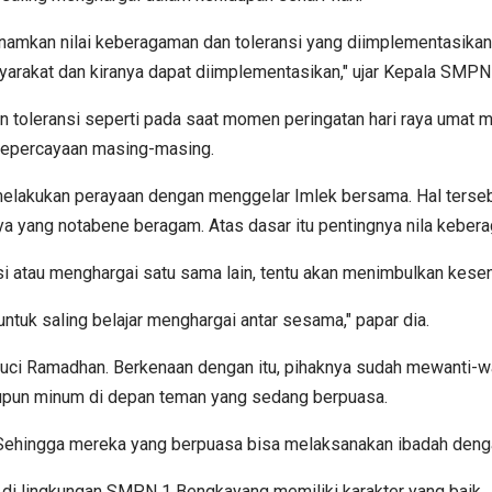
tanamkan nilai keberagaman dan toleransi yang diimplementasika
syarakat dan kiranya dapat diimplementasikan," ujar Kepala SMPN
leransi seperti pada saat momen peringatan hari raya umat musli
kepercayaan masing-masing.
melakukan perayaan dengan menggelar Imlek bersama. Hal terse
ya yang notabene beragam. Atas dasar itu pentingnya nila keberag
si atau menghargai satu sama lain, tentu akan menimbulkan kesen
n untuk saling belajar menghargai antar sesama," papar dia.
ci Ramadhan. Berkenaan dengan itu, pihaknya sudah mewanti-wan
aupun minum di depan teman yang sedang berpuasa.
. Sehingga mereka yang berpuasa bisa melaksanakan ibadah denga
ar di lingkungan SMPN 1 Bengkayang memiliki karakter yang baik.