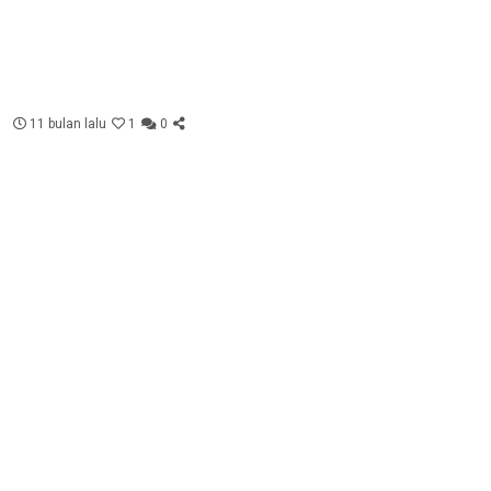
11 bulan lalu
1
0