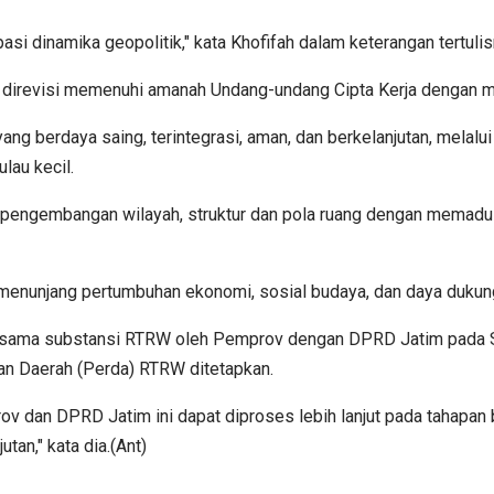
asi dinamika geopolitik," kata Khofifah dalam keterangan tertuli
irevisi memenuhi amanah Undang-undang Cipta Kerja dengan men
 yang berdaya saing, terintegrasi, aman, dan berkelanjutan, mel
lau kecil.
kan pengembangan wilayah, struktur dan pola ruang dengan memad
k menunjang pertumbuhan ekonomi, sosial budaya, dan daya dukun
rsama substansi RTRW oleh Pemprov dengan DPRD Jatim pada Se
an Daerah (Perda) RTRW ditetapkan.
dan DPRD Jatim ini dapat diproses lebih lanjut pada tahapan 
tan," kata dia.(Ant)