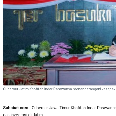
Gubernur Jatim Khofifah Indar Parawansa menandatangani kesepak
Sahabat.com
- Gubernur Jawa Timur Khofifah Indar Parawans
dan investasi di Jatim.