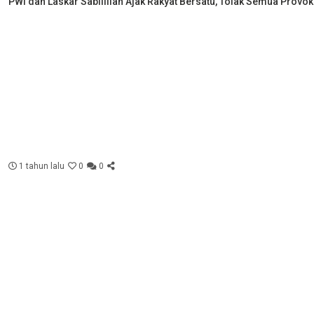
PWI dan Laskar Sabilillah Ajak Rakyat Bersatu, Tolak Semua Provok
1 tahun lalu
0
0