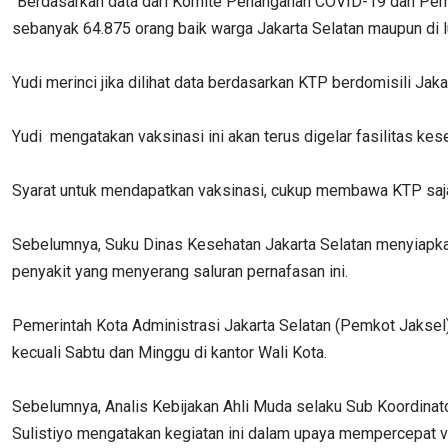
"Berdasarkan data dari Komite Penanganan COVID-19 dan Pemu
sebanyak 64.875 orang baik warga Jakarta Selatan maupun di lua
Yudi merinci jika dilihat data berdasarkan KTP berdomisili Ja
Yudi mengatakan vaksinasi ini akan terus digelar fasilitas k
Syarat untuk mendapatkan vaksinasi, cukup membawa KTP saja,
Sebelumnya, Suku Dinas Kesehatan Jakarta Selatan menyiapk
penyakit yang menyerang saluran pernafasan ini.
Pemerintah Kota Administrasi Jakarta Selatan (Pemkot Jaksel
kecuali Sabtu dan Minggu di kantor Wali Kota.
Sebelumnya, Analis Kebijakan Ahli Muda selaku Sub Koordinato
Sulistiyo mengatakan kegiatan ini dalam upaya mempercepat 