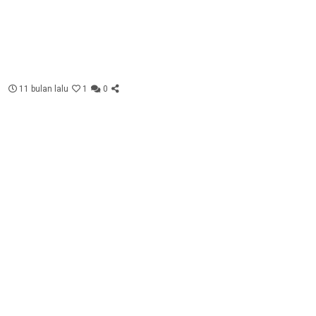
11 bulan lalu
1
0