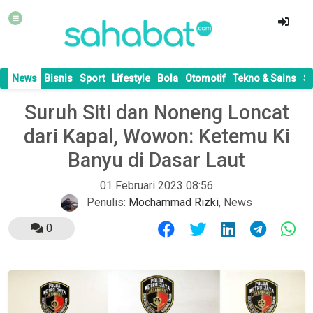
News
Bisnis
Sport
Lifestyle
Bola
Otomotif
Tekno & Sains
S
Suruh Siti dan Noneng Loncat
dari Kapal, Wowon: Ketemu Ki
Banyu di Dasar Laut
01 Februari 2023 08:56
Penulis:
Mochammad Rizki
,
News
0