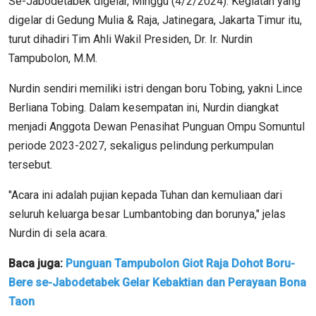
Se-Jabodetabek digelar, Minggu (4/2/2024). Kegiatan yang
digelar di Gedung Mulia & Raja, Jatinegara, Jakarta Timur itu,
turut dihadiri Tim Ahli Wakil Presiden, Dr. Ir. Nurdin
Tampubolon, M.M.
Nurdin sendiri memiliki istri dengan boru Tobing, yakni Lince
Berliana Tobing. Dalam kesempatan ini, Nurdin diangkat
menjadi Anggota Dewan Penasihat Punguan Ompu Somuntul
periode
2023-2027
, sekaligus pelindung perkumpulan
tersebut.
"Acara ini adalah pujian kepada Tuhan dan kemuliaan dari
seluruh keluarga besar Lumbantobing dan borunya," jelas
Nurdin di sela acara.
Baca juga:
Punguan Tampubolon Giot Raja Dohot Boru-
Bere se-Jabodetabek Gelar Kebaktian dan Perayaan Bona
Taon