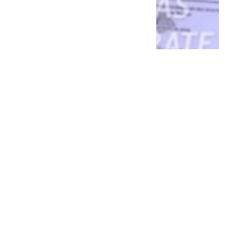
Peneliti Akhirnya Temukan Rafflesia
Hasseltii Setelah 13 Tahun Pencarian di
Hutan Sumatera
8 bulan lalu
1
0