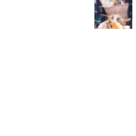
Siap Galau Bareng Lyodra hingga Afgan
di Pesona Nusantara NTV
2 tahun lalu
0
0