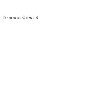
2 bulan lalu
0
0