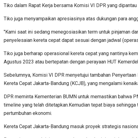
Tiko dalam Rapat Kerja bersama Komisi VI DPR yang dipantau s
Tiko juga menyampaikan apresiasinya atas dukungan para angg
"Kami saat ini sedang menegosiasikan term untuk pinjaman da
penyelesaian kereta cepat dapat sesuai dengan jadwal (operasio
Tiko juga berharap operasional kereta cepat yang nantinya ke
Agustus 2023 atau bertepatan dengan perayaan HUT Kemerdek
Sebelumnya, Komisi VI DPR menyetujui tambahan Penyertaan M
Kereta Cepat Jakarta-Bandung (KCJB), yang mengalami kenaikan
DPR meminta Kementerian BUMN untuk memastikan bahwa PMN y
timeline yang telah ditetapkan.Kemudian tepat biaya sehingga 
pertumbuhan ekonomi.
Kereta Cepat Jakarta-Bandung masuk proyek strategis nasiona