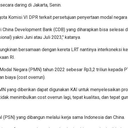
ecara daring di Jakarta, Senin.
ota Komisi VI DPR terkait persetujuan penyertaan modal negara
ri China Development Bank (CDB) yang diharapkan bisa selesai d
nal) yakni Juni atau Juli 2023," katanya.
mungkinan bersamaan dengan kereta LRT nantinya interkoneksi ked
aan RI.
odal Negara (PMN) tahun 2022 sebesar Rp3,2 triliun kepada PT
 biaya (cost overrun).
ang diberikan dapat digunakan KAI untuk menyelesaikan proye
tidak menimbulkan cost overrun lagi, tepat kualitas, dan tepat 
l (PSN) yang dibangun melalui kerja sama Indonesia dan China.