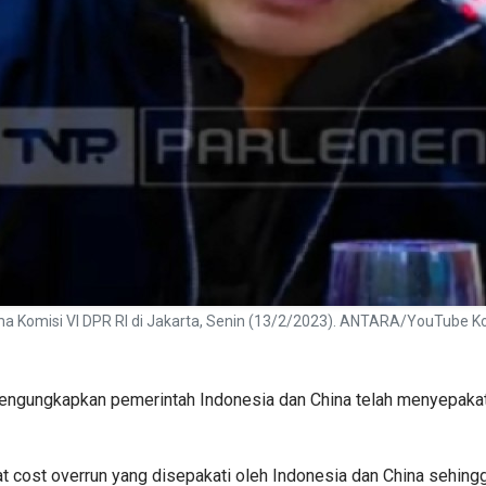
ma Komisi VI DPR RI di Jakarta, Senin (13/2/2023). ANTARA/YouTube Ko
engungkapkan pemerintah Indonesia dan China telah menyepakati 
kat cost overrun yang disepakati oleh Indonesia dan China sehingg