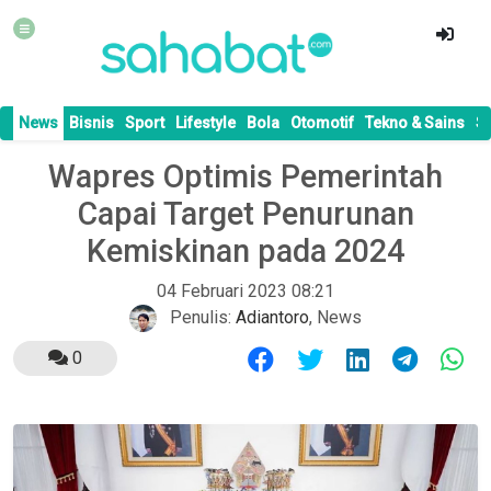
News
Bisnis
Sport
Lifestyle
Bola
Otomotif
Tekno & Sains
S
Wapres Optimis Pemerintah
Capai Target Penurunan
Kemiskinan pada 2024
04 Februari 2023 08:21
Penulis:
Adiantoro
,
News
0