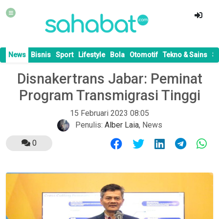
News
Bisnis
Sport
Lifestyle
Bola
Otomotif
Tekno & Sains
S
Disnakertrans Jabar: Peminat
Program Transmigrasi Tinggi
15 Februari 2023 08:05
Penulis:
Alber Laia
,
News
0