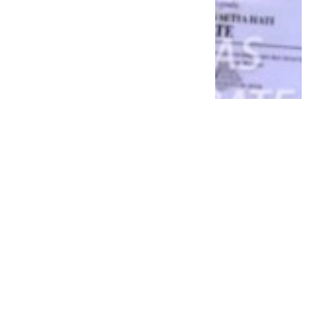
Peneliti Akhirnya Temukan Rafflesia
Hasseltii Setelah 13 Tahun Pencarian di
Hutan Sumatera
8 bulan lalu
1
0