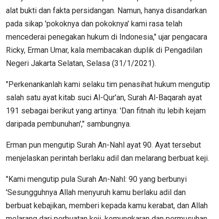
alat bukti dan fakta persidangan. Namun, hanya disandarkan
pada sikap 'pokoknya dan pokoknya' kami rasa telah
mencederai penegakan hukum di Indonesia," ujar pengacara
Ricky, Erman Umar, kala membacakan duplik di Pengadilan
Negeri Jakarta Selatan, Selasa (31/1/2021).
"Perkenankanlah kami selaku tim penasihat hukum mengutip
salah satu ayat kitab suci Al-Qur'an, Surah Al-Baqarah ayat
191 sebagai berikut yang artinya: 'Dan fitnah itu lebih kejam
daripada pembunuhan'," sambungnya.
Erman pun mengutip Surah An-Nahl ayat 90. Ayat tersebut
menjelaskan perintah berlaku adil dan melarang berbuat keji.
"Kami mengutip pula Surah An-Nahl: 90 yang berbunyi
'Sesungguhnya Allah menyuruh kamu berlaku adil dan
berbuat kebajikan, memberi kepada kamu kerabat, dan Allah
melarang dari perbuatan keji, kemungkaran dan permusuhan.