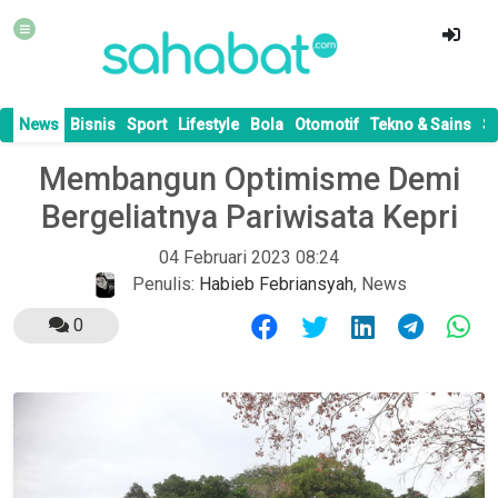
News
Bisnis
Sport
Lifestyle
Bola
Otomotif
Tekno & Sains
S
Membangun Optimisme Demi
Bergeliatnya Pariwisata Kepri
04 Februari 2023 08:24
Penulis:
Habieb Febriansyah
,
News
0