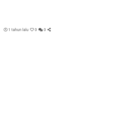
1 tahun lalu
0
0