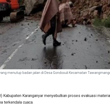
 yang menutup badan jalan di Desa Gondosuli Kecamatan Tawangmangu
 Kabupaten Karanganyar menyebutkan proses evakuasi materia
na terkendala cuaca.