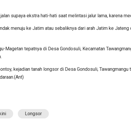
lan supaya ekstra hati-hati saat melintasi jalur lama, karena m
k menuju ke Jatim atau sebaliknya dari arah Jatim ke Jateng dis
angu-Magetan tepatnya di Desa Gondosuli, Kecamatan Tawangmang
.
toy, kejadian tanah longsor di Desa Gondosuli, Tawangmangu te
daraan.(Ant)
kini
Longsor