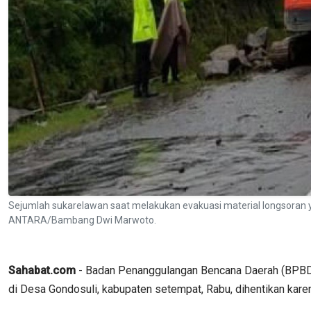
Sejumlah sukarelawan saat melakukan evakuasi material longsoran
ANTARA/Bambang Dwi Marwoto.
Sahabat.com
- Badan Penanggulangan Bencana Daerah (BPBD)
di Desa Gondosuli, kabupaten setempat, Rabu, dihentikan kare