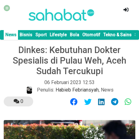
News
Bisnis
Sport
Lifestyle
Bola
Otomotif
Tekno & Sains
S
Dinkes: Kebutuhan Dokter
Spesialis di Pulau Weh, Aceh
Sudah Tercukupi
06 Februari 2023 12:53
Penulis:
Habieb Febriansyah
,
News
0