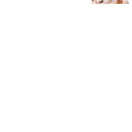
Siap Galau Bareng Lyodra hingga Afgan
di Pesona Nusantara NTV
2 tahun lalu
0
0