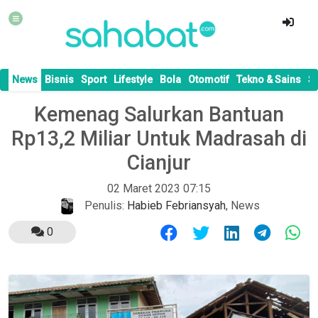
News
Bisnis
Sport
Lifestyle
Bola
Otomotif
Tekno & Sains
S
Kemenag Salurkan Bantuan
Rp13,2 Miliar Untuk Madrasah di
Cianjur
02 Maret 2023 07:15
Penulis:
Habieb Febriansyah
,
News
0