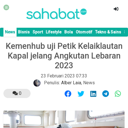
News
Bisnis
Sport
Lifestyle
Bola
Otomotif
Tekno & Sains
S
Kemenhub uji Petik Kelaiklautan
Kapal jelang Angkutan Lebaran
2023
23 Februari 2023 07:33
Penulis:
Alber Laia
,
News
0