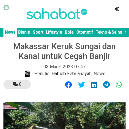
News
Bisnis
Sport
Lifestyle
Bola
Otomotif
Tekno & Sains
S
Makassar Keruk Sungai dan
Kanal untuk Cegah Banjir
03 Maret 2023 07:47
Penulis:
Habieb Febriansyah
,
News
0