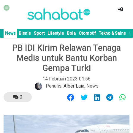
News
Bisnis
Sport
Lifestyle
Bola
Otomotif
Tekno & Sains
S
PB IDI Kirim Relawan Tenaga
Medis untuk Bantu Korban
Gempa Turki
14 Februari 2023 01:56
Penulis:
Alber Laia
,
News
0