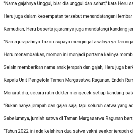
"Nama gajahnya Unggul, biar dia unggul dan sehat," kata Heru sa
Heru juga dalam kesempatan tersebut menandatangani lembar 
Kemudian, Heru beserta jajarannya juga mendatangi kandang j
"Nama jerapahnya Tazoo supaya mengingat asalnya ya Taronga
Heru menambahkan, momen ini menjadi pertama kalinya membe
Selain memberikan nama anak jerapah dan gajah, Heru juga b
Kepala Unit Pengelola Taman Margasatwa Ragunan, Endah Rumi
Menurut dia, secara rutin dokter mengecek setiap kandang sat
"Bukan hanya jerapah dan gajah saja, tapi seluruh satwa yang a
Sebelumnya, jumlah satwa di Taman Margasatwa Ragunan bertam
"Tahun 2022 ini ada kelahiran dua satwa yakni seekor jerapah