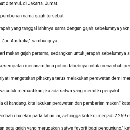
at ditemui, di Jakarta, Jumat.
pemberian nama gajah tersebut.
erapah yang tanggal lahirnya sama dengan gajah sebelumnya yak
 Zoo Australia," sambungnya.
ri makan gajah pertama, sedangkan untuk jerapah sebelumnya s
erkesempatan menanam lima pohon tabebuya untuk menambah peng
yati mengatakan pihaknya terus melakukan perawatan demi men
wa untuk memastikan jika ada satwa yang memiliki penyakit.
da di kandang, kita lakukan perawatan dan pemberian makan," kata
bah dua ekor pada tahun ini, sehingga koleksi menjadi 2.269 e
 dan satu gajah yang merupakan satwa favorit bagi pengunjung,"