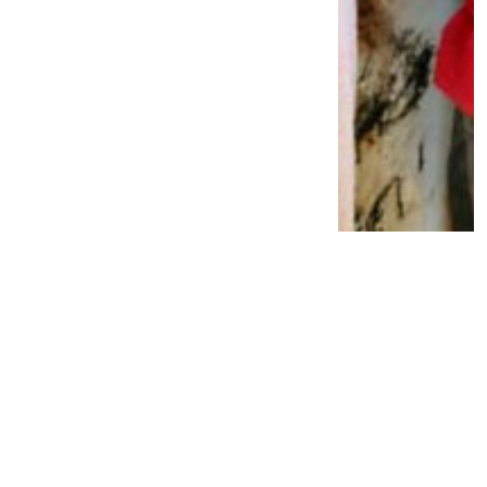
Malaysia Dukung Indonesia Ajukan Jalur
Rempah Jadi Warisan Dunia UNESCO
2 tahun lalu
0
0