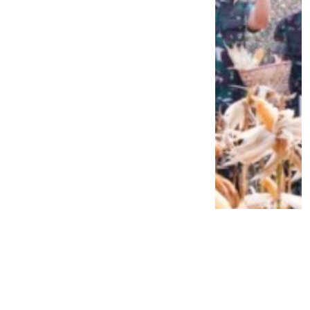
Siap Galau Bareng Lyodra hingga Afgan
di Pesona Nusantara NTV