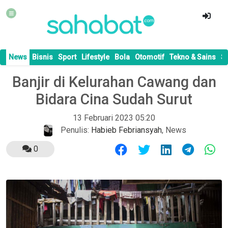
News
Bisnis
Sport
Lifestyle
Bola
Otomotif
Tekno & Sains
S
Banjir di Kelurahan Cawang dan
Bidara Cina Sudah Surut
13 Februari 2023 05:20
Penulis:
Habieb Febriansyah
,
News
0