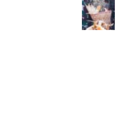
Siap Galau Bareng Lyodra hingga Afgan
di Pesona Nusantara NTV
2 tahun lalu
0
0