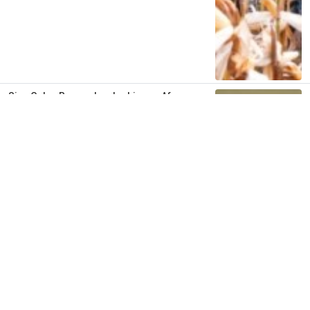
Siap Galau Bareng Lyodra hingga Afgan
di Pesona Nusantara NTV
2 tahun lalu
0
0