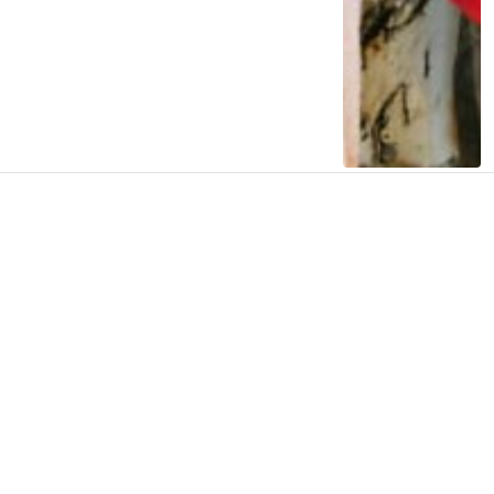
Malaysia Dukung Indonesia Ajukan Jalur
Rempah Jadi Warisan Dunia UNESCO
2 tahun lalu
0
0