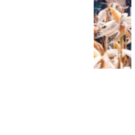
Siap Galau Bareng Lyodra hingga Afgan
di Pesona Nusantara NTV
2 tahun lalu
0
0