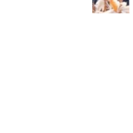
Siap Galau Bareng Lyodra hingga Afgan
di Pesona Nusantara NTV
2 tahun lalu
0
0