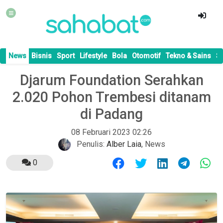
News
Bisnis
Sport
Lifestyle
Bola
Otomotif
Tekno & Sains
S
Djarum Foundation Serahkan
2.020 Pohon Trembesi ditanam
di Padang
08 Februari 2023 02:26
Penulis:
Alber Laia
,
News
0