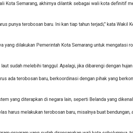
i Kota Semarang, akhirnya dilantik sebagai wali kota definiti
) harus punya terobosan baru. Ini kan tiap tahun terjadi," kata W
aya yang dilakukan Pemerintah Kota Semarang untuk mengatasi r
laut sudah melebihi tanggul. Apalagi, jika dibarengi dengan huja
s ada terobosan baru, berkoordinasi dengan pihak yang berkompe
tem yang diterapkan di negara lain, seperti Belanda yang dikena
elas harus melakukan terobosan baru, misalnya buat bendungan, at
program-program yang sudah direncanakan wali kota sebelumnya