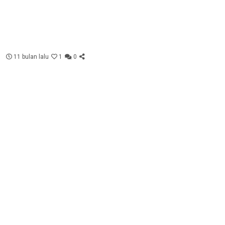
11 bulan lalu
1
0