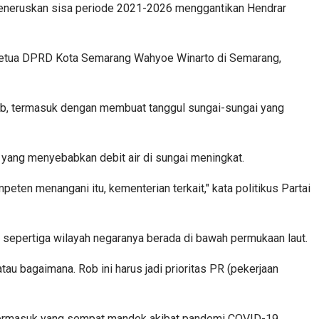
f meneruskan sisa periode 2021-2026 menggantikan Hendrar
akil Ketua DPRD Kota Semarang Wahyoe Winarto di Semarang,
ob, termasuk dengan membuat tanggul sungai-sungai yang
n yang menyebabkan debit air di sungai meningkat.
ten menangani itu, kementerian terkait," kata politikus Partai
l sepertiga wilayah negaranya berada di bawah permukaan laut.
au bagaimana. Rob ini harus jadi prioritas PR (pekerjaan
, termasuk yang sempat mandek akibat pandemi COVID-19.