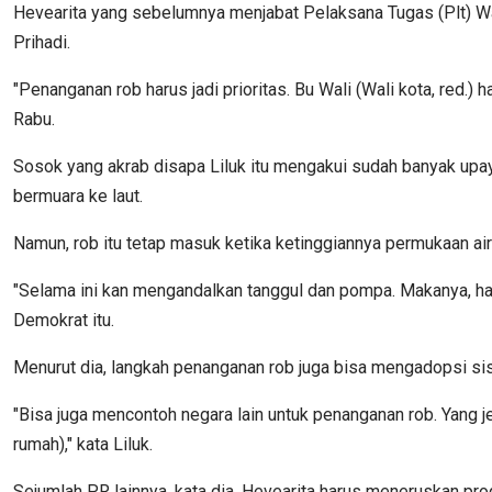
Hevearita yang sebelumnya menjabat Pelaksana Tugas (Plt) Wal
Prihadi.
"Penanganan rob harus jadi prioritas. Bu Wali (Wali kota, red.
Rabu.
Sosok yang akrab disapa Liluk itu mengakui sudah banyak up
bermuara ke laut.
Namun, rob itu tetap masuk ketika ketinggiannya permukaan air 
"Selama ini kan mengandalkan tanggul dan pompa. Makanya, haru
Demokrat itu.
Menurut dia, langkah penanganan rob juga bisa mengadopsi sis
"Bisa juga mencontoh negara lain untuk penanganan rob. Yang j
rumah)," kata Liluk.
Sejumlah PR lainnya, kata dia, Hevearita harus meneruskan 