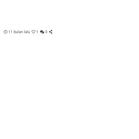
11 bulan lalu
1
0