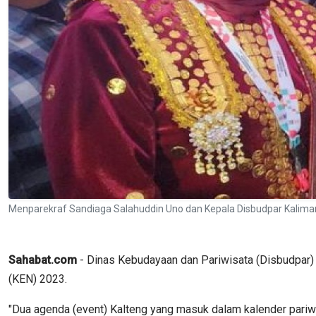
Menparekraf Sandiaga Salahuddin Uno dan Kepala Disbudpar Kalima
Sahabat.com
- Dinas Kebudayaan dan Pariwisata (Disbudpar)
(KEN) 2023.
"Dua agenda (event) Kalteng yang masuk dalam kalender pariwi