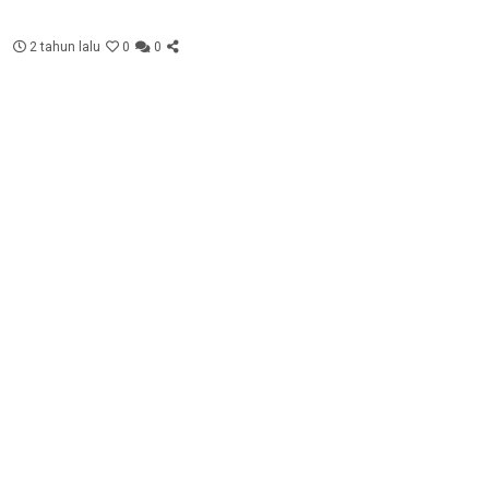
2 tahun lalu
0
0