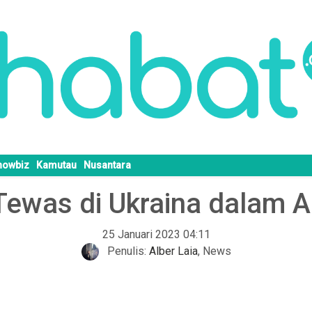
howbiz
Kamutau
Nusantara
Tewas di Ukraina dalam 
25 Januari 2023 04:11
Penulis:
Alber Laia
,
News