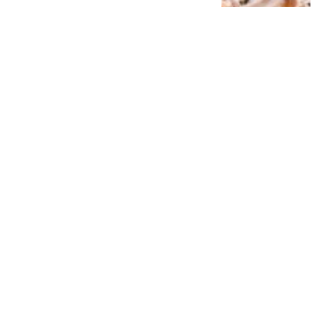
Siap Galau Bareng Lyodra hingga Afgan
di Pesona Nusantara NTV
2 tahun lalu
0
0