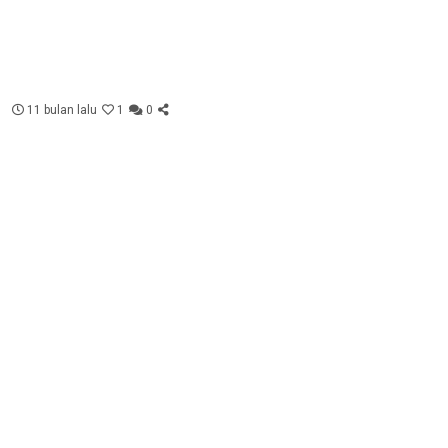
11 bulan lalu
1
0