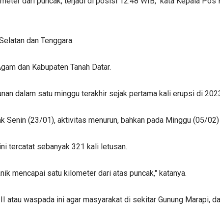
 400 meter dari puncak, terjadi di posisi 12.48 WIB," kata Kepal
Selatan dan Tenggara.
n Agam dan Kabupaten Tanah Datar.
n dalam satu minggu terakhir sejak pertama kali erupsi di 202
k Senin (23/01), aktivitas menurun, bahkan pada Minggu (05/02) un
i tercatat sebanyak 321 kali letusan.
nik mencapai satu kilometer dari atas puncak," katanya.
II atau waspada ini agar masyarakat di sekitar Gunung Marapi, d