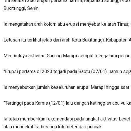
"Ini letusan atau erupsi pertama hari ini, terpantau setinggi
Bukittinggi, Senin.
Ia mengatakan arah kolom abu erupsi menyebar ke arah Timur, 
Letusan itu terlihat jelas dari arah Kota Bukittinggi, Kabupate
Menurutnya aktivitas Gunung Marapi sempat mengalami penuruna
"Erupsi pertama di 2023 terjadi pada Sabtu (07/01), namun seja
Ia menyebutkan jumlah keseluruhan erupsi Marapi hingga saat in
"Tertinggi pada Kamis (12/01) lalu dengan ketinggian abu vulka
Ia tetap memberikan rekomendasi pada tingkat aktivitas Level 
atau mendekati radius tiga kilometer dari puncak.