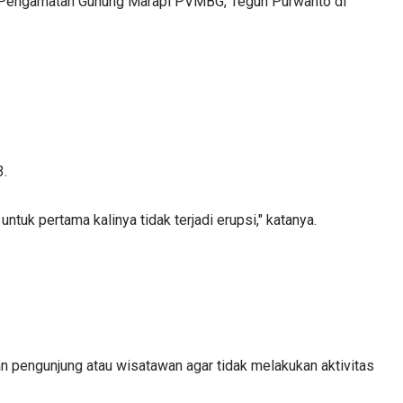
a Pos Pengamatan Gunung Marapi PVMBG, Teguh Purwanto di
3.
tuk pertama kalinya tidak terjadi erupsi," katanya.
an pengunjung atau wisatawan agar tidak melakukan aktivitas