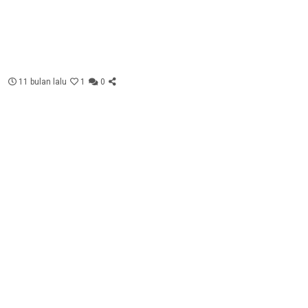
11 bulan lalu
1
0