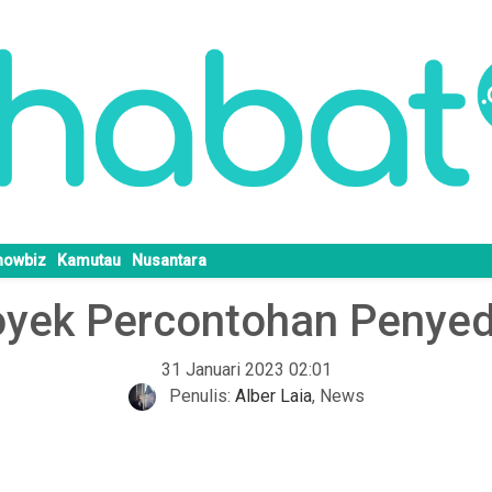
howbiz
Kamutau
Nusantara
royek Percontohan Penye
31 Januari 2023 02:01
Penulis:
Alber Laia
,
News