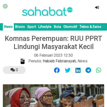
News
Bisnis
Sport
Lifestyle
Bola
Otomotif
Tekno & Sains
S
Komnas Perempuan: RUU PPRT
Lindungi Masyarakat Kecil
06 Februari 2023 12:50
Penulis:
Habieb Febriansyah
,
News
0