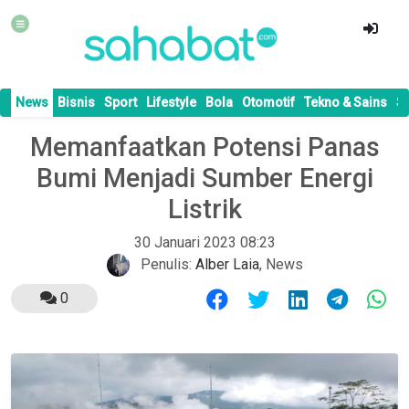
News
Bisnis
Sport
Lifestyle
Bola
Otomotif
Tekno & Sains
S
Memanfaatkan Potensi Panas
Bumi Menjadi Sumber Energi
Listrik
30 Januari 2023 08:23
Penulis:
Alber Laia
,
News
0