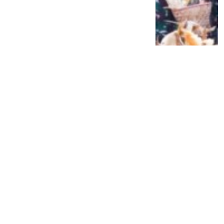
Siap Galau Bareng Lyodra hingga Afgan
di Pesona Nusantara NTV
2 tahun lalu
0
0