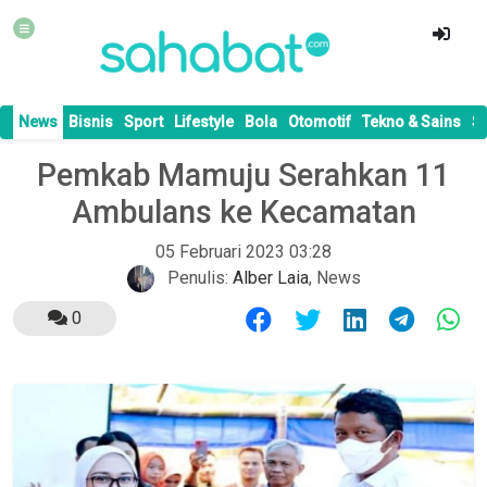
News
Bisnis
Sport
Lifestyle
Bola
Otomotif
Tekno & Sains
S
Pemkab Mamuju Serahkan 11
Ambulans ke Kecamatan
05 Februari 2023 03:28
Penulis:
Alber Laia
,
News
0