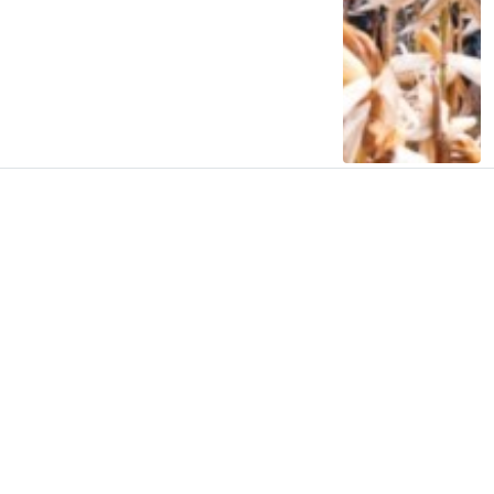
Siap Galau Bareng Lyodra hingga Afgan
di Pesona Nusantara NTV
2 tahun lalu
0
0