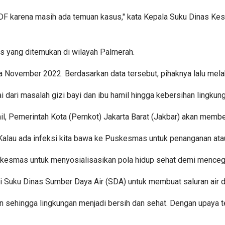
karena masih ada temuan kasus," kata Kepala Suku Dinas Keseha
es yang ditemukan di wilayah Palmerah.
da November 2022. Berdasarkan data tersebut, pihaknya lalu mel
i dari masalah gizi bayi dan ibu hamil hingga kebersihan lingkun
mil, Pemerintah Kota (Pemkot) Jakarta Barat (Jakbar) akan memb
i. Kalau ada infeksi kita bawa ke Puskesmas untuk penanganan atau 
skesmas untuk menyosialisasikan pola hidup sehat demi menceg
ni Suku Dinas Sumber Daya Air (SDA) untuk membuat saluran air d
 sehingga lingkungan menjadi bersih dan sehat. Dengan upaya te