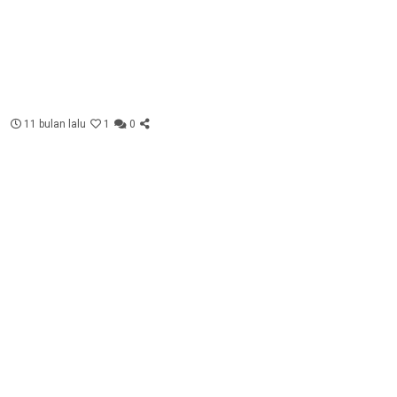
11 bulan lalu
1
0