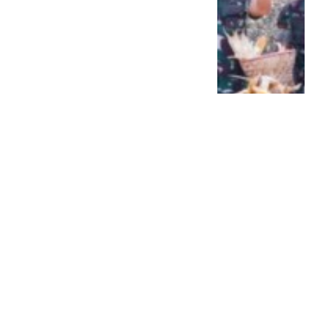
Siap Galau Bareng Lyodra hingga Afgan
di Pesona Nusantara NTV