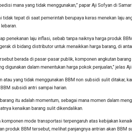
spedisi mana yang tidak menggunakan,” papar Aji Sofyan di Samar
tidak tepat di saat pemerintah berupaya keras menekan laju angk
lebaran.
p penekanan laju inflasi, sebab tanpa naiknya harga produk BBM saj
gerak di bidang distributor untuk menaikkan harga barang, di an
 tersebut berada di pasar-pasar publik, komponen angkutan ba
yang digunakan dalam menentukan harga pokok penjualan,” jelas Aji
 atau yang tidak menggunakan BBM non subsidi sulit ditakar, ka
BBM subsidi antri sampai harian.
 barang itu adalah momentum, sebagai mana momen dalam menghada
tnya kenaikan barang sulit dikendalikan.
 komponen mode transportasi terpengaruh atas kebijakan kenaik
produk BBM tersebut, melihat panjangnya antrian akan BBM subs