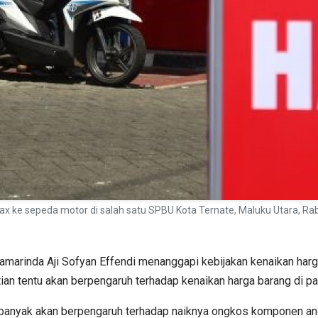
x ke sepeda motor di salah satu SPBU Kota Ternate, Maluku Utara, R
arinda Aji Sofyan Effendi menanggapi kebijakan kenaikan harg
artian tentu akan berpengaruh terhadap kenaikan harga barang di pa
it banyak akan berpengaruh terhadap naiknya ongkos komponen an