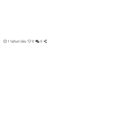
1 tahun lalu
0
0