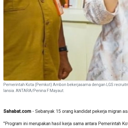
Pemerintah Kota (Pemkot) Ambon bekerjasama dengan LGS recruitmen
lansia. ANTARA/Penina F Mayaut.
Sahabat.com
- Sebanyak 15 orang kandidat pekerja migran asa
"Program ini merupakan hasil kerja sama antara Pemerintah K