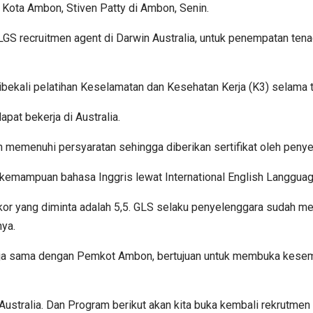
a Kota Ambon, Stiven Patty di Ambon, Senin.
 recruitmen agent di Darwin Australia, untuk penempatan tenag
ibekali pelatihan Keselamatan dan Kesehatan Kerja (K3) selama t
pat bekerja di Australia.
n memenuhi persyaratan sehingga diberikan sertifikat oleh penyel
ah kemampuan bahasa Inggris lewat International English Langgua
skor yang diminta adalah 5,5. GLS selaku penyelenggara sudah 
nya.
kerja sama dengan Pemkot Ambon, bertujuan untuk membuka kes
 Australia. Dan Program berikut akan kita buka kembali rekrutm