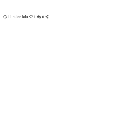
11 bulan lalu
1
0